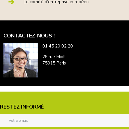
Le comité d'entreprise européen
CONTACTEZ-NOUS !
01 45 20 02 20
28 rue Miollis
75015 Paris
RESTEZ INFORMÉ
Adresse email