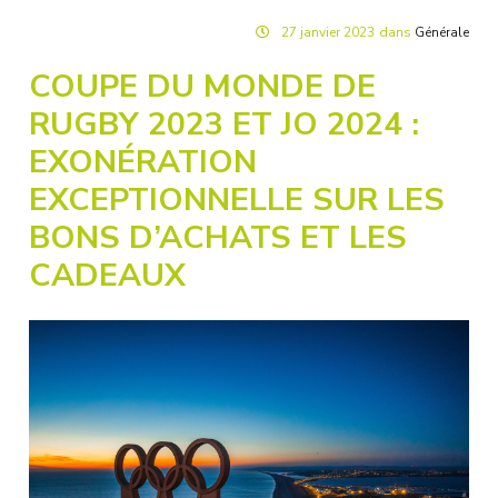
27
janvier
2023
dans
Générale
COUPE DU MONDE DE
RUGBY 2023 ET JO 2024 :
EXONÉRATION
EXCEPTIONNELLE SUR LES
BONS D’ACHATS ET LES
CADEAUX